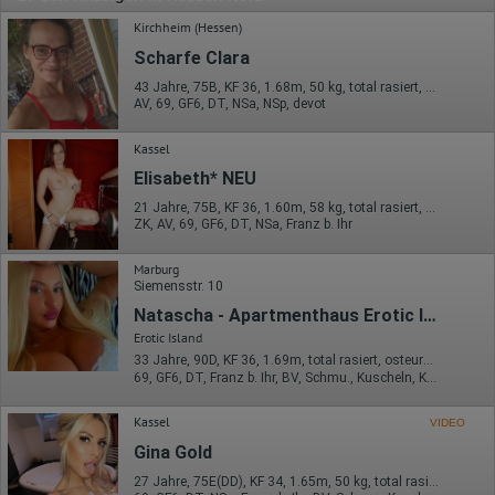
Kirchheim (Hessen)
Scharfe Clara
43 Jahre, 75B, KF 36, 1.68m, 50 kg, total rasiert, deutsch
AV, 69, GF6, DT, NSa, NSp, devot
Kassel
Elisabeth* NEU
21 Jahre, 75B, KF 36, 1.60m, 58 kg, total rasiert, mitteleuropäisch
ZK, AV, 69, GF6, DT, NSa, Franz b. Ihr
Marburg
Siemensstr. 10
Natascha - Apartmenthaus Erotic Island
Erotic Island
33 Jahre, 90D, KF 36, 1.69m, total rasiert, osteuropäisch
69, GF6, DT, Franz b. Ihr, BV, Schmu., Kuscheln, Körperküs.
Kassel
VIDEO
Gina Gold
27 Jahre, 75E(DD), KF 34, 1.65m, 50 kg, total rasiert, deutsch