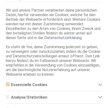
Kassel
Wir und unsere Partner verarbeiten deine persönlichen
Frankfurter Str. 98a
Daten, hierfür verwenden wir Cookies, welche für den
Domina Miss Ella Narcotic
Betrieb der Webseite erforderlich sind. Weitere Cookies
werden nur mit deiner Zustimmung verwendet.
36 Jahre, 75C, KF 36, 1.60m, total rasiert, deutsch
Einzelheiten zu den Arten von Cookies, ihrem Zweck und
NSa, dominant, AV b. Ihm, FE, VE, Nylon
den beteiligten Stellen findest du weiter unten auf
dieser Seite und in der
Datenschutzerklärung
.
Kassel-Bettenhausen
LENA BL*S LEGENDE
Es steht dir frei, deine Zustimmung jederzeit zu geben,
25 Jahre, 75D, KF 38, 1.66m, 67 kg, total rasiert, deutsch
zu verweigern oder zurückzuziehen, indem du die Cookie-
AV, 69, GF6, NSa, BV, Schmu., Kuscheln, Körperküs.
und Datenschutzeinstellungen erneut öffnest. Den Link
hierzu findest du im Fußbereich unserer Webseite. Wir
Kassel
empfehlen in die Verwendung von Cookies einzuwilligen,
um die bestmögliche Nutzererfahrung auf unserer
Bia -nur diese Woche da
Webseite erleben zu können.
30 Jahre, 80D, KF 36, 1.68m, 65 kg, total rasiert
AV, 69, GF6, Franz b. Ihr, BV, Schmu., Kuscheln, Körperküs.
Essenzielle Cookies
Essenzielle Cookies sind alle notwendigen Cookies, die für den
Betrieb der Webseite notwendig sind, indem Grundfunktionen
Analyse/Statistiken
ermöglicht werden. Die Webseite kann ohne diese Cookies nicht
richtig funktionieren.
Analyse- bzw. Statistikcookies sind Cookies, die der Analyse der
Webseiten-Nutzung und der Erstellung von anonymisierten