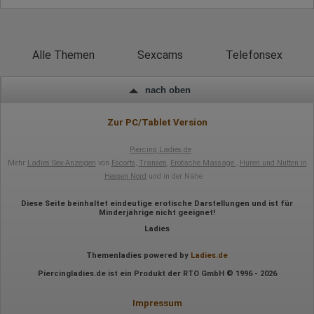
Wir nutzen Hotjar als Webanalysedient. Es wird verwendet, um
Daten über das Benutzerverhalten zu sammeln. Hotjar kann
auch im Rahmen von Umfragen und Feedbackfunktionen, die
Alle Themen
Sexcams
Telefonsex
auf unserer Website eingebunden sind, von Ihnen bereitgestellte
Informationen verarbeiten.
Herausgeber:
nach oben
Hotjar Limited, Malta
Erhobene Daten:
Zur PC/Tablet Version
Datum und Uhrzeit des Besuchs
Piercing Ladies.de
Gerätetyp
Geografischer Standort
Mehr
Ladies Sex-Anzeigen
von
Escorts
,
Transen
,
Erotische Massage
,
Huren und Nutten in
IP-Adresse
Hessen Nord
und in der Nähe
Mausbewegungen
Besuchte Seiten
Diese Seite beinhaltet eindeutige erotische Darstellungen und ist für
Referrer URL
Minderjährige nicht geeignet!
Bildschirmauflösung
Ladies
Eindeutige Gerätekennung
Sprachinformationen
Gerätebestriebssystem
Themenladies powered by
Ladies.de
Browser-Typ
Piercingladies.de ist ein Produkt der RTO GmbH © 1996 - 2026
Klicks
Domain-Name
Eindeutige Benutzerkennung
Impressum
Antworten auf Umfragen