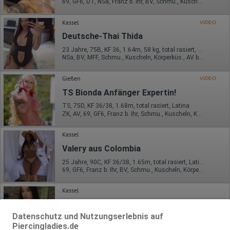
69, GF6, DT, NSa, Franz b. Ihr, BV, Schmu., Kuscheln
Kassel
VIDEO
Deutsche-Thai Thida
23 Jahre, 75B, KF 36, 1.64m, 58 kg, total rasiert, asiatisch
NSa, BV, MFF, Schmu., Kuscheln, Körperküs., AV b. Ihm, DSa
Gießen
VIDEO
TS Bionda Anfänger Expertin!
TS, 75D, KF 36/38, 1.68m, total rasiert, Latina
ZK, AV, 69, GF6, Franz b. Ihr, Schmu., Kuscheln, KBa
Kassel
Valery aus Colombia
25 Jahre, 90C, KF 36/38, 1.65m, total rasiert, Latina
69, GF6, Franz b. Ihr, BV, Schmu., Kuscheln, Körperküs., DSa
Kassel
Milana
Datenschutz und Nutzungserlebnis auf
19 Jahre, 75B, KF 36, 1.71m, total rasiert, osteuropäisch
Piercingladies.de
ZK, GF6, DT, NSa, devot, BV, MFF