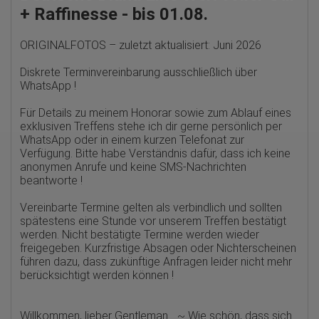
oder in anderen Vertragsstaaten des Abkommens über den
+ Raffinesse - bis 01.08.
Europäischen Wirtschaftsraum gekürzt, dies bedeutet, dass alle
Daten anonym erhoben werden. Nur in Ausnahmefällen wird die
volle IP-Adresse an einen Server von Google in den USA
ORIGINALFOTOS – zuletzt aktualisiert: Juni 2026
übertragen und dort gekürzt. Die von dem Browser des Nutzers
übermittelte IP-Adresse wird nicht mit anderen Daten von Google
Diskrete Terminvereinbarung ausschließlich über
zusammengeführt.
WhatsApp !
Erhobene Informationen zum Besucherverhalten sind folgende:
Für Details zu meinem Honorar sowie zum Ablauf eines
Herkunft (Land und Stadt)
exklusiven Treffens stehe ich dir gerne persönlich per
Sprache
WhatsApp oder in einem kurzen Telefonat zur
Betriebssystem
Gerät (PC, Tablet-PC oder Smartphone)
Verfügung. Bitte habe Verständnis dafür, dass ich keine
Browser und alle verwendeten Add-ons
anonymen Anrufe und keine SMS-Nachrichten
Auflösung des Computers
beantworte !
Besucherquelle (Facebook, Suchmaschine oder
verweisende Webseite)
Vereinbarte Termine gelten als verbindlich und sollten
Welche Dateien wurden heruntergeladen?
spätestens eine Stunde vor unserem Treffen bestätigt
Welche Videos angeschaut?
Wurden Werbebanner angeklickt?
werden. Nicht bestätigte Termine werden wieder
Wohin ging der Besucher? Klickte er auf weitere Seiten des
freigegeben. Kurzfristige Absagen oder Nichterscheinen
Portals oder hat er sie komplett verlassen?
führen dazu, dass zukünftige Anfragen leider nicht mehr
Wie lange blieb der Besucher?
berücksichtigt werden können !
Ort der Verarbeitung:
Europäische Union & USA
Willkommen, lieber Gentleman… ~ Wie schön, dass sich