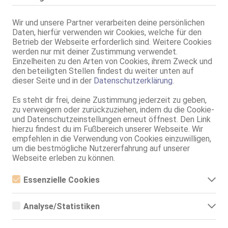
Körperschmuck:
Tattoos, Nabel-Piercing
Wir und unsere Partner verarbeiten deine persönlichen
Sprachen:
Deutsch
Daten, hierfür verwenden wir Cookies, welche für den
Englisch
Betrieb der Webseite erforderlich sind. Weitere Cookies
Sonstiges:
Nichtraucher
werden nur mit deiner Zustimmung verwendet.
Verkehr:
GV
Einzelheiten zu den Arten von Cookies, ihrem Zweck und
Franz.
den beteiligten Stellen findest du weiter unten auf
Franz. bei Ihr
dieser Seite und in der
Datenschutzerklärung
.
Franz. beidseitig
D**p Thr**t
Es steht dir frei, deine Zustimmung jederzeit zu geben,
Span. / BV
zu verweigern oder zurückzuziehen, indem du die Cookie-
GF6
und Datenschutzeinstellungen erneut öffnest. Den Link
Flotter Dreier (MFF)
hierzu findest du im Fußbereich unserer Webseite. Wir
Zu dritt (MMF)
empfehlen in die Verwendung von Cookies einzuwilligen,
Herrenrunde
um die bestmögliche Nutzererfahrung auf unserer
SW
Webseite erleben zu können.
GS
Service für:
Herren
Essenzielle Cookies
Service:
ZK
Essenzielle Cookies sind alle notwendigen Cookies, die für den
Schmusen, Kuscheln
Betrieb der Webseite notwendig sind, indem Grundfunktionen
Körperküsse
Analyse/Statistiken
ermöglicht werden. Die Webseite kann ohne diese Cookies nicht
KB passiv
richtig funktionieren.
Analyse- bzw. Statistikcookies sind Cookies, die der Analyse der
EL
Webseiten-Nutzung und der Erstellung von anonymisierten