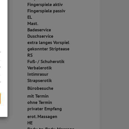
Fingerspiele aktiv
Fingerspiele passiv
EL
Mast.
Badeservice
Duschservice
extra langes Vorspiel
gekonnter Striptease
RS
Fuß- / Schuherotik
Verbalerotik
Intimrasur
Strapserotik
Bürobesuche
mit Termin
ohne Termin
privater Empfang
erot. Massagen
s
HE