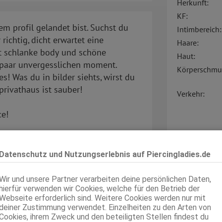
Herkunft:
KF:
m profil gelandet bist. Suchst du
Intimbereich:
richtig, dicht erwartet eine
Haare:
it schlanke body und schöne
Haut:
 paar unvergesslichen moment.
Körperschmu
s! Was du in bilder siehts, wirst du
privathaus ist sauber!
Verkehr:
ce!
ung, das mit allem ausgestattet ist,
(Shampoo, Duschgel, Deodorant,
Datenschutz und Nutzungserlebnis auf Piercingladies.de
Service für:
d ein absolut sauberes und
Service:
Wir und unsere Partner verarbeiten deine persönlichen Daten,
hierfür verwenden wir Cookies, welche für den Betrieb der
Webseite erforderlich sind. Weitere Cookies werden nur mit
deiner Zustimmung verwendet. Einzelheiten zu den Arten von
Cookies, ihrem Zweck und den beteiligten Stellen findest du
ahme, dass du die Anzeige auf