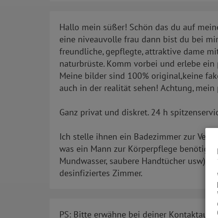
Hallo mein süßer! Schön das du auf meine
eine niveauvolle frau dann bist du bei mir 
freundliche, gepflegte, attraktive dame m
naturbrüste. Komm vorbei und erlebe ein
Meine bilder sind 100% original,keine fake
auch in der realität sehen! Achtung, mein 
Ganz privat und diskret. 24 h spitzenservi
Ich stelle ihnen ein Badezimmer zur Verfüg
was ein Mann zur Körperpflege benötigt 
Mundwasser, saubere Handtücher usw) un
desinfiziertes Zimmer.
PS: Bitte erwähne bei deiner Kontaktaufn