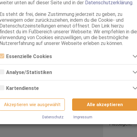
weiter unten auf dieser Seite und in der
Datenschutzerklärung
.
Es steht dir frei, deine Zustimmung jederzeit zu geben, zu
verweigern oder zurückzuziehen, indem du die Cookie- und
Datenschutzeinstellungen erneut öffnest. Den Link hierzu
findest du im Fußbereich unserer Webseite. Wir empfehlen in die
Verwendung von Cookies einzuwilligen, um die bestmögliche
Nutzererfahrung auf unserer Webseite erleben zu können.
Essenzielle Cookies
Essenzielle Cookies sind alle notwendigen Cookies, die für den Betrieb
der Webseite notwendig sind, indem Grundfunktionen ermöglicht
Analyse/Statistiken
werden. Die Webseite kann ohne diese Cookies nicht richtig
funktionieren.
Analyse- bzw. Statistikcookies sind Cookies, die der Analyse der
Webseiten-Nutzung und der Erstellung von anonymisierten
Kartendienste
Zugriffsstatistiken dienen. Sie helfen den Webseiten-Besitzern zu
Treffen:
verstehen, wie Besucher mit Webseiten interagieren, indem
Google Maps
Informationen anonym gesammelt und gemeldet werden.
Termin:
Akzeptieren wie ausgewählt
Alle akzeptieren
Wenn Sie Google Maps auf unserer Webseite nutzen, können
Google Analytics
Informationen über Ihre Benutzung dieser Seite sowie Ihre IP-Adresse
an einen Server in den USA übertragen und auf diesem Server
Datenschutz
Impressum
Wir nutzen Google Analytics, wodurch Drittanbieter-Cookies gesetzt
gespeichert werden.
Massagen:
werden. Näheres zu Google Analytics und zu den verwendeten Cookie
sind unter folgendem Link und in der Datenschutzerklärung zu finden.
https://developers.google.com/analytics/devguides/collection/analyt