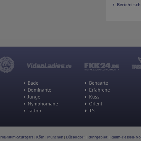
Bericht sch
Besucherquelle (Facebook, Suchmaschine oder verweisende
Webseite)
Welche Dateien wurden heruntergeladen?
Welche Videos angeschaut?
Wurden Werbebanner angeklickt?
Wohin ging der Besucher? Klickte er auf weitere Seiten des Portals
oder hat er sie komplett verlassen?
Wie lange blieb der Besucher?
Ort der Verarbeitung:
Europäische Union & USA
Hotjar
Wir nutzen Hotjar als Webanalysedient. Es wird verwendet, um Daten
über das Benutzerverhalten zu sammeln. Hotjar kann auch im
Bade
Behaarte
Rahmen von Umfragen und Feedbackfunktionen, die auf unserer
Website eingebunden sind, von Ihnen bereitgestellte Informationen
Dominante
Erfahrene
verarbeiten.
Junge
Kuss
Nymphomane
Orient
Herausgeber:
Hotjar Limited, Malta
Tattoo
TS
Erhobene Daten:
Datum und Uhrzeit des Besuchs
Gerätetyp
Geografischer Standort
roßraum-Stuttgart
|
Köln
|
München
|
Düsseldorf
|
Ruhrgebiet
|
Raum-Hessen-No
IP-Adresse