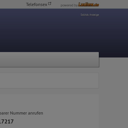
Telefonsex
SolAds Anzeige
tbarer Nummer anrufen
17217