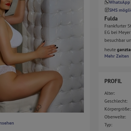
WhatsApp
SMS mögli
Fulda
Frankfurter St
EG bei Meyer
besuchbar u
heute
ganzta
Mehr Zeiten
PROFIL
Alter:
Geschlecht:
Körpergröße:
Oberweite:
ansehen
Typ: