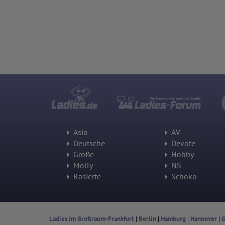
Asia
AV
Deutsche
Devote
Große
Hobby
Molly
NS
Rasierte
Schoko
Ladies im Großraum-Frankfurt
|
Berlin
|
Hamburg
|
Hannover
|
G