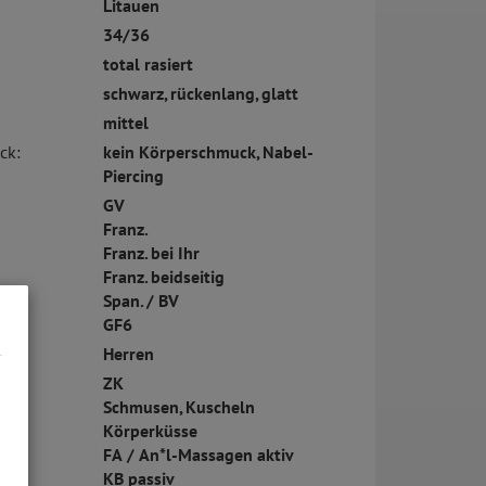
Litauen
34/36
total rasiert
schwarz, rückenlang, glatt
mittel
ck:
kein Körperschmuck, Nabel-
Piercing
GV
Franz.
Franz. bei Ihr
Franz. beidseitig
Span. / BV
GF6
Herren
ZK
Schmusen, Kuscheln
Körperküsse
FA / An*l-Massagen aktiv
KB passiv