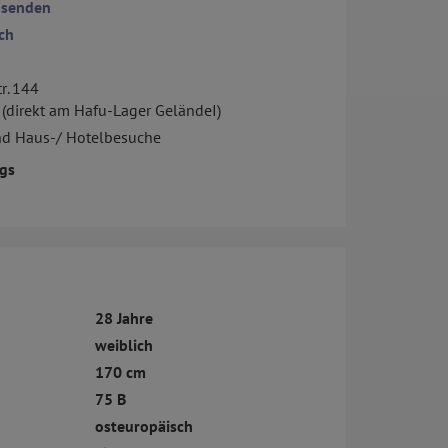
 senden
ch
r. 144
 (direkt am Hafu-Lager GeländeI)
nd Haus-/ Hotelbesuche
gs
28 Jahre
weiblich
170 cm
75 B
osteuropäisch